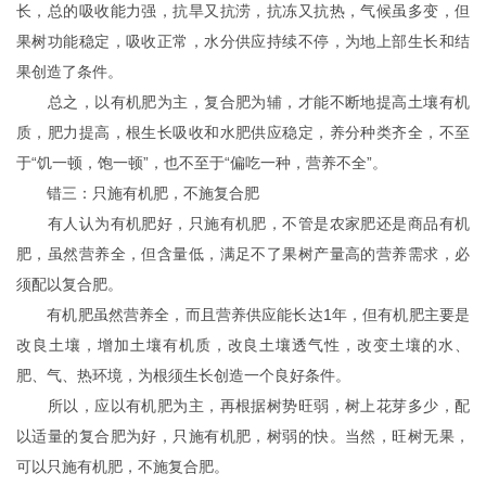
长，总的吸收能力强，抗旱又抗涝，抗冻又抗热，气候虽多变，但
果树功能稳定，吸收正常，水分供应持续不停，为地上部生长和结
果创造了条件。
总之，以有机肥为主，复合肥为辅，才能不断地提高土壤有机
质，肥力提高，根生长吸收和水肥供应稳定，养分种类齐全，不至
于“饥一顿，饱一顿”，也不至于“偏吃一种，营养不全”。
错三：只施有机肥，不施复合肥
有人认为有机肥好，只施有机肥，不管是农家肥还是商品有机
肥，虽然营养全，但含量低，满足不了果树产量高的营养需求，必
须配以复合肥。
有机肥虽然营养全，而且营养供应能长达1年，但有机肥主要是
改良土壤，增加土壤有机质，改良土壤透气性，改变土壤的水、
肥、气、热环境，为根须生长创造一个良好条件。
所以，应以有机肥为主，再根据树势旺弱，树上花芽多少，配
以适量的复合肥为好，只施有机肥，树弱的快。当然，旺树无果，
可以只施有机肥，不施复合肥。