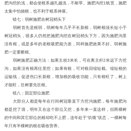
肥沟挖的浅，都会使根系越扎越浅，不耐旱。施肥沟挖1铣宽，施肥
太集中怕烧根，也不利于根系伸展。
错七：弱树施肥在树冠梢头下
弱树首先是根弱，弱树每年几乎不长新根，弱树根须长短小于
树冠梢头，很多人仍然把施肥沟挖在树冠梢头下方，因为施肥沟里
没有根，或是多年的老根吸肥能力差，同样施肥效果不好。弱树施
肥一定要断根。
弱树施肥正确方法：如果主枝3米长，可在离主杆2米远下方挖
沟，如果没有根再往里挖；如果有根，可对根回缩短截。缩短根的
运输线，促进伤口长新根，增加根的吸收功能，只有根旺了，树上
才能旺，壮树要先壮根。
错八：固定部位施肥
大部分人都是每年在行间树冠垂直下方挖沟施肥，每年施肥沟
都是挖了填，明年又在这个部位又挖，多年来一直这样，但两棵树
的中间和其它部位的根却吃不上肥，连年处于“饥饿”状态，一棵树每
年只有半棵树的根在吸收营养。