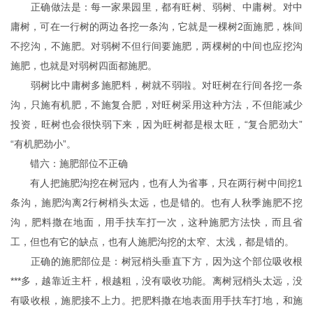
正确做法是：每一家果园里，都有旺树、弱树、中庸树。对中
庸树，可在一行树的两边各挖一条沟，它就是一棵树2面施肥，株间
不挖沟，不施肥。对弱树不但行间要施肥，两棵树的中间也应挖沟
施肥，也就是对弱树四面都施肥。
弱树比中庸树多施肥料，树就不弱啦。对旺树在行间各挖一条
沟，只施有机肥，不施复合肥，对旺树采用这种方法，不但能减少
投资，旺树也会很快弱下来，因为旺树都是根太旺，“复合肥劲大”
“有机肥劲小”。
错六：施肥部位不正确
有人把施肥沟挖在树冠内，也有人为省事，只在两行树中间挖1
条沟，施肥沟离2行树梢头太远，也是错的。也有人秋季施肥不挖
沟，肥料撒在地面，用手扶车打一次，这种施肥方法快，而且省
工，但也有它的缺点，也有人施肥沟挖的太窄、太浅，都是错的。
正确的施肥部位是：树冠梢头垂直下方，因为这个部位吸收根
***多，越靠近主杆，根越粗，没有吸收功能。离树冠梢头太远，没
有吸收根，施肥接不上力。把肥料撒在地表面用手扶车打地，和施