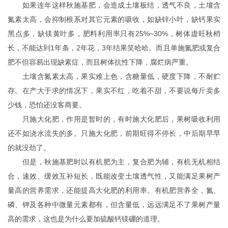
如果连年这样秋施基肥，会造成土壤板结，透气不良，土壤含
氮素太高，会抑制根系对其它元素的吸收，如缺锌小叶，缺钙果实
黑点多，缺镁黄叶多，肥料利用率只有25%~30%，树体虚旺秋梢
长，不能达到1年条，2年花，3年结果笑哈哈。而且单施氮肥或复合
肥不但容易出现缺素症，而且树体抗性下降，腐烂病严重。
土壤含氮素太高，果实难上色，含糖量低，硬度下降，不耐贮
存。在产大于求的情况下，果实不红，吃着不甜，不要说每斤卖多
少钱，恐怕还没客商要。
只施大化肥，作用是暂时的，有时施大化肥后，果树吸收利用
还不如浇水流失的多。只施大化肥，前期旺得不停长，中后期早早
的就没劲了。
但是，秋施基肥时以有机肥为主，复合肥为辅，有机无机相结
合，速效、缓效互补短长，既能改变土壤透气性，又能满足果树产
量高的营养需求，还能提高大化肥的利用率。有机肥营养全，氮、
磷、钾及各种中微量元素都有，但含量低，远远满足不了果树产量
高的需求，这也是为什么要加硫酸钙镁硼的道理。