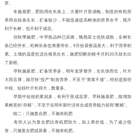
芽。
冬施基肥，肥劲用在长条上，大量叶片形成晚，制造的有机营
养用在枝条生长，贮备较少，不能迅速提高树体的营养水平，既不
利于长树，也不利于成花。
但秋季施肥，中早熟品种已采摘，晚熟富士也快成熟，全树长
条已经停长，旺树长条也将要停长，9月份昼夜温差大，利于营养积
累。土壤的温度也适合根系生长，施肥切断的根半月到20天就长出
了新根。
早秋施基肥，贮备营养多，明年发芽整齐，生长快而壮，叶片
大而且厚，能尽快“投产”制造营养，不至于“青黄不接”，特别是那些
中枝、短枝叶片长得大，数量多。
早期中短枝积累就多，有利于形成花芽。早秋施基肥，能增加
果树里的“存粮”，不至于在明年新叶没有合成营养能力前而“断粮”。
错二：只施复合肥，不施有机肥
有些人认为复合肥比有机肥劲大，加上果价低，为了减少投
资，只施复合肥或尿素，不施有机肥。