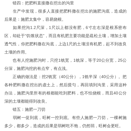
错四：把肥料直接撒在挖出的沟里
生产中发现，很多人直接把肥料撒在挖出的施肥沟底，造成的
后果是：施肥太集中，容易烧根。
如果挖沟1.2尺深，1尺以上都没有肥，6寸左右深是根系密布
区，却处于“饥饿状态”，而且有机肥主要功能是疏松土壤，增加土壤
透气性，你把肥料撒在沟底，上边1尺的土壤没有机肥，起不到改良
土壤的作用。
也有人挖施肥沟时，只挖1铣宽，1铣深，等于20公分宽，25公
分深，施肥沟挖的有点窄，有点浅。
正确的做法是：挖2铣宽（40公分），1铣半深（40公分）。把
各种肥料撒在挖出的虚土上，然后搅匀，再回填到沟里，采用这种
办法，施肥沟里所有的根都能吃到肥料，也不怕烧根，而且40公分
深的土壤都能得到改良。
错五：施肥一刀切
弱树一促到底，旺树一控到底。有些人施肥一刀切，一棵树施
多少，都多少，造成的后果是弱树吃不饱，仍然弱，旺树会更旺。