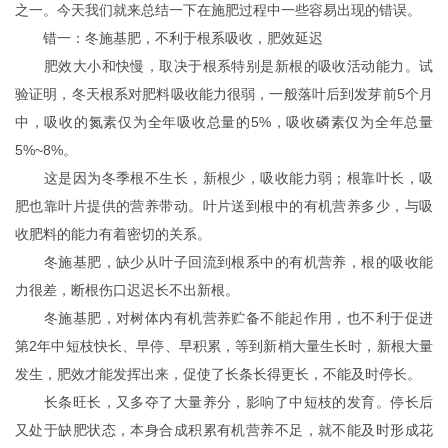
之一。今天我们就来总结一下在施肥过程中一些容易出现的错误。
错一：冬施基肥，不利于根系吸收，肥效延迟
肥效大小和快慢，取决于根系特别是新根的吸收活动能力。试
验证明，冬天根系对肥料吸收能力很弱，一般落叶后到发芽前5个月
中，吸收的氮素仅为全年吸收总量的5%，吸收磷素仅为全年总量
5%~8%。
这是因为冬季根不生长，新根少，吸收能力弱；根靠叶长，吸
肥也靠叶片提供的营养带动。叶片送到根中的有机营养多少，与吸
收肥料的能力有着密切的关系。
冬施基肥，缺少从叶子回流到根系中的有机营养，根的吸收能
力很差，断根伤口迟迟长不出新根。
冬施基肥，对树体内有机营养贮备不能起作用，也不利于促进
第2年中短枝快长、早停、早积累，等到新梢大量生长时，新根大量
发生，肥效才能发挥出来，促使了长条长得更长，不能及时停长。
长条旺长，又多夺了大量养分，影响了中短枝的发育。停长后
又处于缺肥状态，本身合成积累有机营养不足，就不能及时形成花