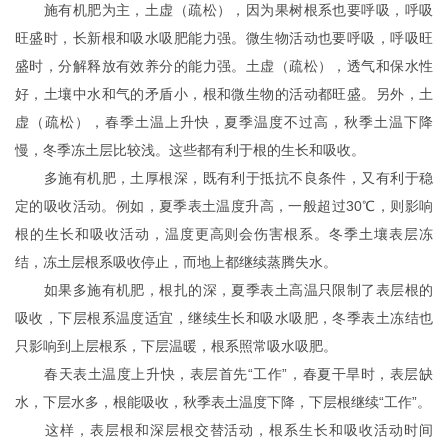
施有机肥为主，土虚（疏松），因为果树根系也要呼吸，呼吸
旺盛时，长新根和吸水吸肥能力强。微生物活动也要呼吸，呼吸旺
盛时，分解释放有效养分的能力强。土虚（疏松），透气和保水性
好，土壤中水和气的矛盾小，根和微生物的活动都旺盛。另外，土
虚（疏松），春季土温上升快，夏季温度不过高，秋季土温下降
慢，冬季冻土层比较浅。这些都有利于根的生长和吸收。
多施有机肥，土厚根深，既有利于抵抗不良条件，又有利于稳
定的吸收活动。例如，夏季表土温度升高，一般超过30℃，则影响
根的生长和吸收活动，温度更高则会伤害根系。冬季土壤表层冻
结，冻土层根系吸收停止，而地上都继续蒸腾失水。
如果多施有机肥，根扎的深，夏季表土高温只限制了表层根的
吸收，下层根系温度适宜，继续生长和吸水吸肥，冬季表土冻结也
只影响到上层根系，下层温暖，根系照常吸水吸肥。
春天表土温度上升快，表层首先“工作”，春夏干旱时，表层缺
水，下层水多，根能吸收，秋季表土温度下降，下层根继续“工作”。
这样，表层根和深层根交替活动，根系生长和吸收活动时间